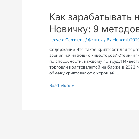
Как зарабатывать н
Новичку: 9 методо
Leave a Comment
/
Финтех
/ By
elenamiu202
Содержание Что такое криптобот для торго
зрения начинающих инвесторов? Стейкинг –
по способности, каждому по труду! Инвест
торговли криптовалютой на бирже в 2023 
обмену криптовалют с хорошей …
Как
Read More »
зарабатывать
на
криптовалюте
с
нуля
Новичку:
9
методов