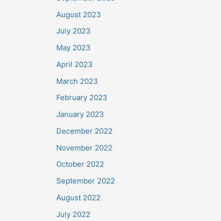
August 2023
July 2023
May 2023
April 2023
March 2023
February 2023
January 2023
December 2022
November 2022
October 2022
September 2022
August 2022
July 2022