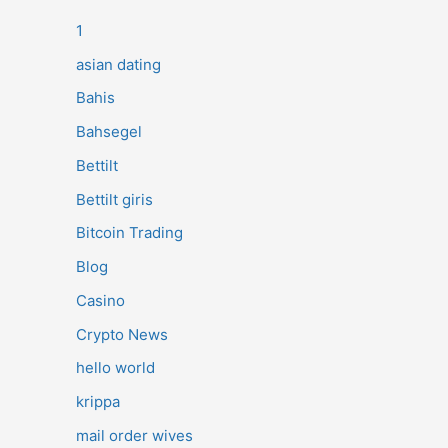
1
asian dating
Bahis
Bahsegel
Bettilt
Bettilt giris
Bitcoin Trading
Blog
Casino
Crypto News
hello world
krippa
mail order wives