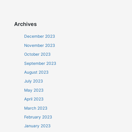
Archives
December 2023
November 2023
October 2023
September 2023
August 2023
July 2023
May 2023
April 2023
March 2023
February 2023
January 2023