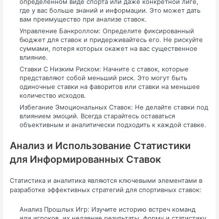
определенном виде спорта или даже конкретной лиге,
где у вас больше знаний и информации. Это может дать
вам преимущество при анализе ставок.
Управление Банкроллом: Определите фиксированный
бюджет для ставок и придерживайтесь его. Не рискуйте
суммами, потеря которых окажет на вас существенное
влияние.
Ставки С Низким Риском: Начните с ставок, которые
представляют собой меньший риск. Это могут быть
одиночные ставки на фаворитов или ставки на меньшее
количество исходов.
Избегание Эмоциональных Ставок: Не делайте ставки под
влиянием эмоций. Всегда старайтесь оставаться
объективным и аналитически подходить к каждой ставке.
Анализ и Использование Статистики
для Информированных Ставок
Статистика и аналитика являются ключевыми элементами в
разработке эффективных стратегий для спортивных ставок:
Анализ Прошлых Игр: Изучите историю встреч команд
или игроков, их недавние результаты, форму и статистику