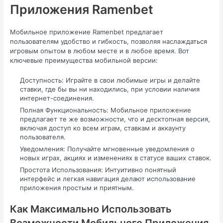
Приложения Ramenbet
Мобильное приложение Ramenbet предлагает
пользователям удобство и гибкость, позволяя наслаждаться
игровым опытом в любом месте и в любое время. Вот
ключевые преимущества мобильной версии:
Доступность: Играйте в свои любимые игры и делайте
ставки, где бы вы ни находились, при условии наличия
интернет-соединения.
Полная Функциональность: Мобильное приложение
предлагает те же возможности, что и десктопная версия,
включая доступ ко всем играм, ставкам и аккаунту
пользователя.
Уведомления: Получайте мгновенные уведомления о
новых играх, акциях и изменениях в статусе ваших ставок.
Простота Использования: Интуитивно понятный
интерфейс и легкая навигация делают использование
приложения простым и приятным.
Как Максимально Использовать
Возможности Мобильного Приложения