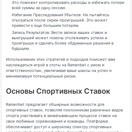
Это поможет контролировать расходы и избежать потери
всей суммы за одну сессию.
Избегание Преследования Убытков: Не пытайтесь
отыграться после серии проигрышей. Это может
привести к еще большим потерям.
Запись Результатов: Вести записи ваших ставок и
выигрышей может помочь отслеживать успехи и
проигрыши и сделать более обдуманные решения в
будущем.
Использование этих стратегий и подходов поможет вам
наслаждаться игрой в слоты на Ramenbet с умом и
ответственностью, увеличивая ваши шансы на успех и
минимизируя потенциальные риски.
Основы Спортивных Ставок
Ramenbet предлагает обширные возможности для
спортивных ставок, позволяя поклонникам различных видов
спорта участвовать в захватывающем процессе ставок на
свои любимые соревнования и команды. Платформа
обеспечивает доступ к широкому спектру спортивных