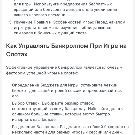
для игры. Используйте предложения бесплатных
вращений или бонусов на депозиты для увеличения
вашего игрового времени.
Изучение Правил и Особенностей Игры: Перед началом
игры уделите время на изучение таблицы выплат,
символов и бонусных функций слота.
Как Управлять Банкроллом При Игре на
Слотах
Эффективное управление банкроллом является ключевым
фактором успешной игры на слотах:
Определение Бюджета для Игры: Установите четкий
бюджет для вашей игровой сессии и придерживайтесь
его.
Выбор Ставок: Выбирайте размер ставок,
соответствующий вашему банкроллу. Избегайте делать
слишком большие ставки, которые могут быстро
исчерпать ваш бюджет.
Разделение Банкролла: Разделите ваш общий банкролл на
несколько частей для разных игровых сессий или дней.