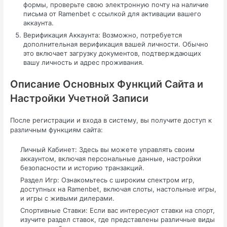
формы, проверьте свою электронную почту на наличие
письма от Ramenbet с ссылкой для активации вашего
аккаунта.
Верификация Аккаунта: Возможно, потребуется
дополнительная верификация вашей личности. Обычно
это включает загрузку документов, подтверждающих
вашу личность и адрес проживания.
Описание Основных Функций Сайта и
Настройки Учетной Записи
После регистрации и входа в систему, вы получите доступ к
различным функциям сайта:
Личный Кабинет: Здесь вы можете управлять своим
аккаунтом, включая персональные данные, настройки
безопасности и историю транзакций.
Раздел Игр: Ознакомьтесь с широким спектром игр,
доступных на Ramenbet, включая слоты, настольные игры,
и игры с живыми дилерами.
Спортивные Ставки: Если вас интересуют ставки на спорт,
изучите раздел ставок, где представлены различные виды