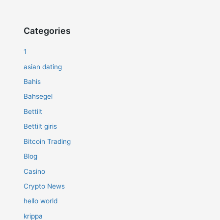
Categories
1
asian dating
Bahis
Bahsegel
Bettilt
Bettilt giris
Bitcoin Trading
Blog
Casino
Crypto News
hello world
krippa