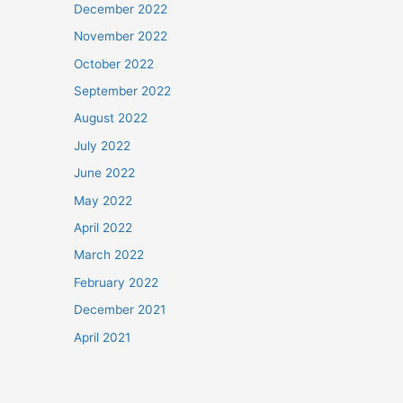
December 2022
November 2022
October 2022
September 2022
August 2022
July 2022
June 2022
May 2022
April 2022
March 2022
February 2022
December 2021
April 2021