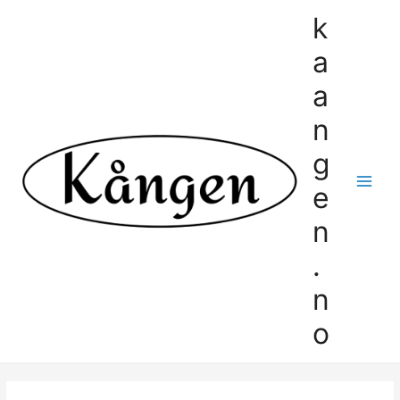
Skip
k
to
content
a
a
n
g
e
Main
n
Menu
.
n
o