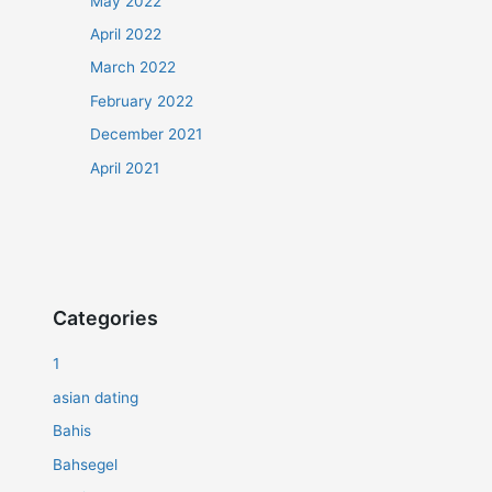
May 2022
April 2022
March 2022
February 2022
December 2021
April 2021
Categories
1
asian dating
Bahis
Bahsegel