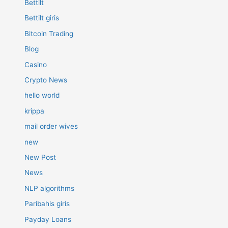
Bettilt
Bettilt giris
Bitcoin Trading
Blog
Casino
Crypto News
hello world
krippa
mail order wives
new
New Post
News
NLP algorithms
Paribahis giris
Payday Loans